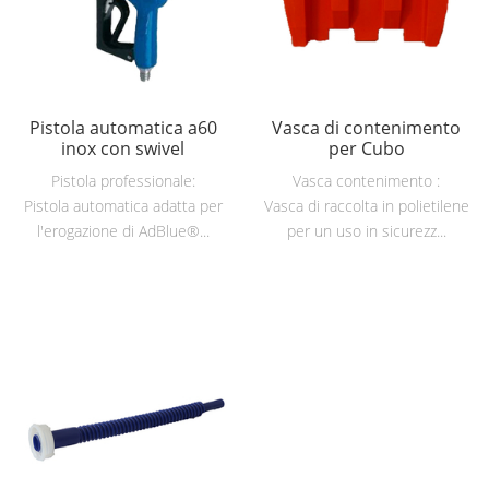
Pistola automatica a60
Vasca di contenimento
inox con swivel
per Cubo
Pistola professionale:
Vasca contenimento :
Pistola automatica adatta per
Vasca di raccolta in polietilene
l'erogazione di AdBlue®...
per un uso in sicurezz...