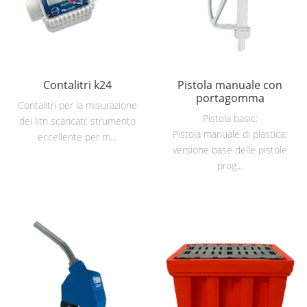
Contalitri k24
Pistola manuale con
portagomma
Contalitri per la misurazione
Pistola basic:
dei litri scaricati: strumento
Pistola manuale di plastica;
eccellente per m...
versione base delle pistole
prog...